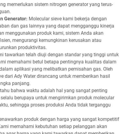
ng memerlukan sistem nitrogen generator yang terus-
guan.
en Generator:
Molecular sieve kami bekerja dengan
aban dan gas lainnya yang dapat mengganggu kinerja
ngan menggunakan produk kami, sistem Anda akan
 efisien, mengurangi kemungkinan kerusakan atau
runkan produktivitas.
 tawarkan telah diuji dengan standar yang tinggi untuk
Kami memahami betul betapa pentingnya kualitas dalam
a dalam aplikasi yang melibatkan pemisahan gas. Oleh
eve dari Ady Water dirancang untuk memberikan hasil
angka panjang.
tahu bahwa waktu adalah hal yang sangat penting
r selalu berupaya untuk mengirimkan produk molecular
aktu, sehingga proses produksi Anda tidak terganggu
nawarkan produk dengan harga yang sangat kompetitif
 Kami memahami kebutuhan setiap pelanggan akan
saha agar harga yang kami tawarkan dapat memberikan