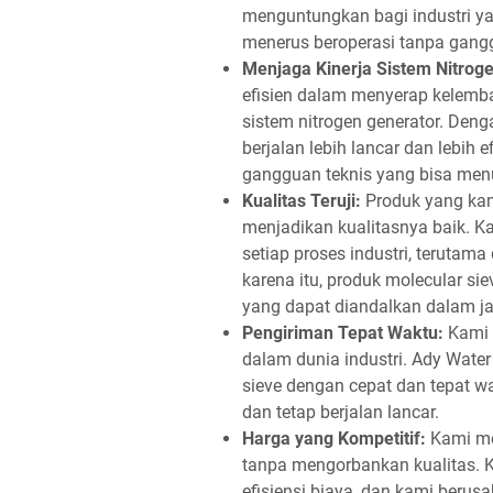
menguntungkan bagi industri ya
menerus beroperasi tanpa gang
Menjaga Kinerja Sistem Nitrog
efisien dalam menyerap kelemb
sistem nitrogen generator. De
berjalan lebih lancar dan lebih
gangguan teknis yang bisa menu
Kualitas Teruji:
Produk yang kami
menjadikan kualitasnya baik. 
setiap proses industri, terutam
karena itu, produk molecular si
yang dapat diandalkan dalam j
Pengiriman Tepat Waktu:
Kami 
dalam dunia industri. Ady Wate
sieve dengan cepat dan tepat w
dan tetap berjalan lancar.
Harga yang Kompetitif:
Kami me
tanpa mengorbankan kualitas.
efisiensi biaya, dan kami beru