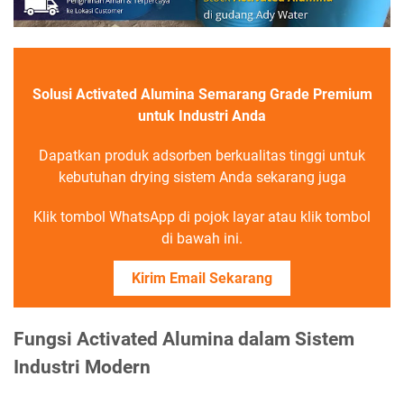
Solusi Activated Alumina Semarang Grade Premium
untuk Industri Anda
Dapatkan produk adsorben berkualitas tinggi untuk
kebutuhan drying sistem Anda sekarang juga
Klik tombol WhatsApp di pojok layar atau klik tombol
di bawah ini.
Kirim Email Sekarang
Fungsi Activated Alumina dalam Sistem
Industri Modern