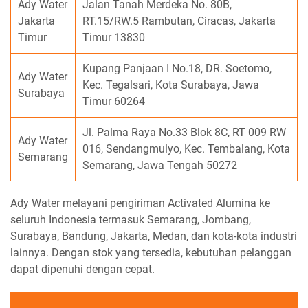
Ady Water
Jalan Tanah Merdeka No. 80B,
Jakarta
RT.15/RW.5 Rambutan, Ciracas, Jakarta
Timur
Timur 13830
Kupang Panjaan I No.18, DR. Soetomo,
Ady Water
Kec. Tegalsari, Kota Surabaya, Jawa
Surabaya
Timur 60264
Jl. Palma Raya No.33 Blok 8C, RT 009 RW
Ady Water
016, Sendangmulyo, Kec. Tembalang, Kota
Semarang
Semarang, Jawa Tengah 50272
Ady Water melayani pengiriman Activated Alumina ke
seluruh Indonesia termasuk Semarang, Jombang,
Surabaya, Bandung, Jakarta, Medan, dan kota-kota industri
lainnya. Dengan stok yang tersedia, kebutuhan pelanggan
dapat dipenuhi dengan cepat.